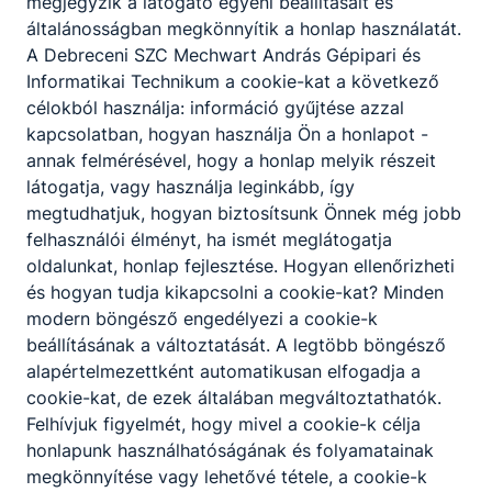
megjegyzik a látogató egyéni beállításait és
általánosságban megkönnyítik a honlap használatát.
A Debreceni SZC Mechwart András Gépipari és
Informatikai Technikum a cookie-kat a következő
célokból használja: információ gyűjtése azzal
kapcsolatban, hogyan használja Ön a honlapot -
annak felmérésével, hogy a honlap melyik részeit
látogatja, vagy használja leginkább, így
megtudhatjuk, hogyan biztosítsunk Önnek még jobb
felhasználói élményt, ha ismét meglátogatja
oldalunkat, honlap fejlesztése. Hogyan ellenőrizheti
és hogyan tudja kikapcsolni a cookie-kat? Minden
modern böngésző engedélyezi a cookie-k
beállításának a változtatását. A legtöbb böngésző
alapértelmezettként automatikusan elfogadja a
cookie-kat, de ezek általában megváltoztathatók.
Felhívjuk figyelmét, hogy mivel a cookie-k célja
honlapunk használhatóságának és folyamatainak
megkönnyítése vagy lehetővé tétele, a cookie-k