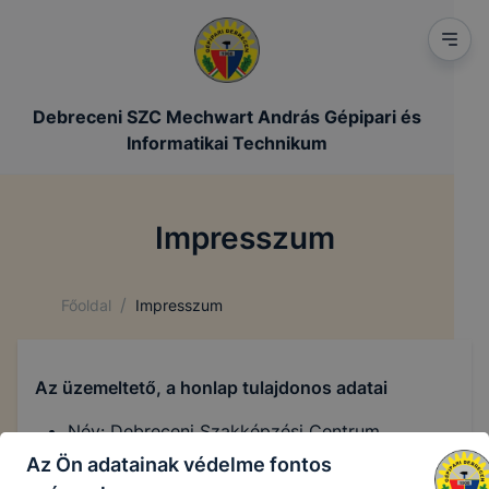
Debreceni SZC Mechwart András Gépipari és
Informatikai Technikum
Impresszum
/
Főoldal
Impresszum
Az üzemeltető, a honlap tulajdonos adatai
Név: Debreceni Szakképzési Centrum
Cím: 4030 Debrecen, Fokos utca 12.
Az Ön adatainak védelme fontos
Postai levelezési cím: 4030 Debrecen, Fokos