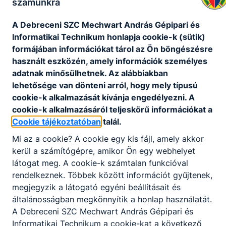
számunkra
utca 12.
Nyilvántartási szám: E-001281/2015.
A Debreceni SZC Mechwart András Gépipari és
OM azonosító: 203033
Informatikai Technikum honlapja cookie-k (sütik)
Adószám: 15831914-2-09
formájában információkat tárol az Ön böngészésre
E-mail cím:
dszc@dszc.hu
használt eszközén, amely információk személyes
Telefonszám:
06-52-437-311
adatnak minősülhetnek. Az alábbiakban
lehetősége van dönteni arról, hogy mely típusú
cookie-k alkalmazását kívánja engedélyezni. A
cookie-k alkalmazásáról teljeskörű információkat a
Cookie tájékoztatóban
talál.
Mi az a cookie? A cookie egy kis fájl, amely akkor
kerül a számítógépre, amikor Ön egy webhelyet
Partnereink
látogat meg. A cookie-k számtalan funkcióval
rendelkeznek. Többek között információt gyűjtenek,
megjegyzik a látogató egyéni beállításait és
általánosságban megkönnyítik a honlap használatát.
A Debreceni SZC Mechwart András Gépipari és
Informatikai Technikum a cookie-kat a következő