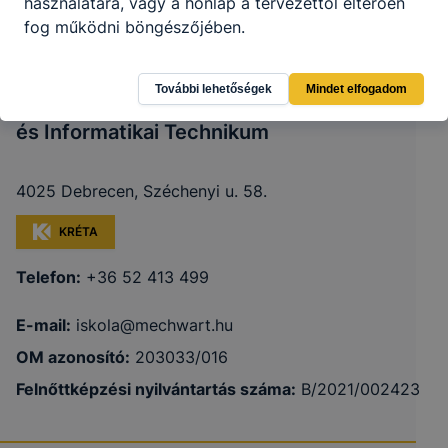
használatára, vagy a honlap a tervezettől eltérően
fog működni böngészőjében.
További lehetőségek
Mindet elfogadom
Debreceni SZC Mechwart András Gépipari
és Informatikai Technikum
4025 Debrecen, Széchenyi u. 58.
KRÉTA
Telefon:
+36 52 413 499
E-mail:
iskola@mechwart.hu
OM azonosító:
203033/016
Felnőttképzési nyilvántartás száma:
B/2021/002423