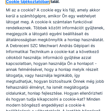
Cookie tájékoztatóban
talál.
egymástól, igazodva a Képzési és Kimeneteli
Mi az a cookie? A cookie egy kis fájl, amely akkor
Követelményekben, szakképesítés esetén a
kerül a számítógépre, amikor Ön egy webhelyet
Programkövetelményekben meghatározott
látogat meg. A cookie-k számtalan funkcióval
tartalmakhoz és a helyi igényekhez.
rendelkeznek. Többek között információt gyűjtenek,
megjegyzik a látogató egyéni beállításait és
általánosságban megkönnyítik a honlap használatát.
A Debreceni SZC Mechwart András Gépipari és
Informatikai Technikum a cookie-kat a következő
Szakmák
célokból használja: információ gyűjtése azzal
kapcsolatban, hogyan használja Ön a honlapot -
annak felmérésével, hogy a honlap melyik részeit
látogatja, vagy használja leginkább, így
megtudhatjuk, hogyan biztosítsunk Önnek még jobb
felhasználói élményt, ha ismét meglátogatja
oldalunkat, honlap fejlesztése. Hogyan ellenőrizheti
és hogyan tudja kikapcsolni a cookie-kat? Minden
Gépgyártás-technológiai technikus
modern böngésző engedélyezi a cookie-k
Gépészet