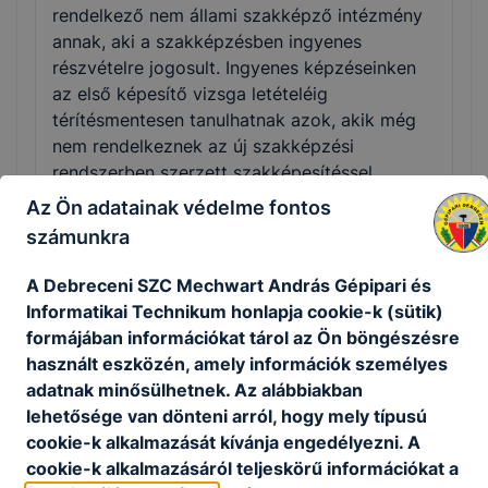
rendelkező nem állami szakképző intézmény
annak, aki a szakképzésben ingyenes
részvételre jogosult. Ingyenes képzéseinken
az első képesítő vizsga letételéig
térítésmentesen tanulhatnak azok, akik még
nem rendelkeznek az új szakképzési
rendszerben szerzett szakképesítéssel
Az Ön adatainak védelme fontos
számunkra
Munka mellett is tudok szakmát vagy
A Debreceni SZC Mechwart András Gépipari és
államilag elismert szakképesítést szerezni?
Informatikai Technikum honlapja cookie-k (sütik)
formájában információkat tárol az Ön böngészésre
Az iskolák a felnőttek számára mind a
használt eszközén, amely információk személyes
szakmai oktatást, mind a szakmai képzést
adatnak minősülhetnek. Az alábbiakban
rugalmasan, akár munka mellett, rövid idő
lehetősége van dönteni arról, hogy mely típusú
alatt szervezik meg, gyakran az esti órákban,
cookie-k alkalmazását kívánja engedélyezni. A
akár hétvégén is. Az egyes intézmények
cookie-k alkalmazásáról teljeskörű információkat a
képzési programja sokszor ezért is tér el