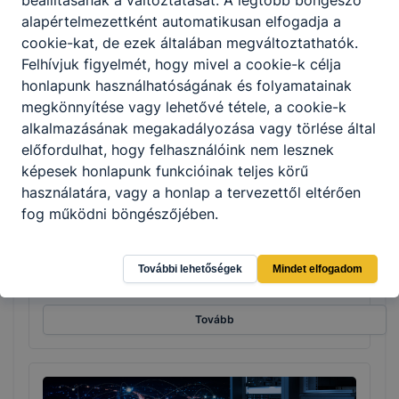
beállításának a változtatását. A legtöbb böngésző
alapértelmezettként automatikusan elfogadja a
cookie-kat, de ezek általában megváltoztathatók.
Tovább
Felhívjuk figyelmét, hogy mivel a cookie-k célja
honlapunk használhatóságának és folyamatainak
megkönnyítése vagy lehetővé tétele, a cookie-k
alkalmazásának megakadályozása vagy törlése által
előfordulhat, hogy felhasználóink nem lesznek
képesek honlapunk funkcióinak teljes körű
használatára, vagy a honlap a tervezettől eltérően
fog működni böngészőjében.
Gépi és CNC forgácsoló
Gépészet
További lehetőségek
Mindet elfogadom
Tovább