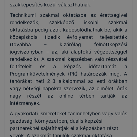
szakképesítés közül választhatnak.
Technikumi szakmai oktatásba az érettségivel
rendelkezők, szakképző iskolai szakmai
oktatásba pedig azok kapcsolódhatnak be, akik a
középiskola tizedik évfolyamát teljesítették
(továbbá – kizárólag felnőttképzési
jogviszonyban – az, aki alapfokú végzettséggel
rendelkezik). A szakmai képzésben való részvétel
feltételeit és a képzés időtartamát a
Programkövetelmények (PK) határozzák meg. A
tanórákat heti 2-3 alkalommal az esti órákban
vagy hétvégi napokra szervezik, az elméleti órák
nagy részét az online térben tartják az
intézmények.
A gyakorlati ismereteket tanműhelyben vagy valós
gazdasági környezetben, duális képzési
partnereknél sajátíthatják el a képzésben részt
vevők. A szakmát tanulók szakmai oktatása