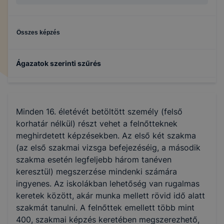
Összes képzés
Ágazatok szerinti szűrés
Gépészet
Minden 16. életévét betöltött személy (felső
Informatika és távközlés
korhatár nélkül) részt vehet a felnőtteknek
meghirdetett képzésekben. Az első két szakma
(az első szakmai vizsga befejezéséig, a második
szakma esetén legfeljebb három tanéven
keresztül) megszerzése mindenki számára
ingyenes. Az iskolákban lehetőség van rugalmas
keretek között, akár munka mellett rövid idő alatt
szakmát tanulni. A felnőttek emellett több mint
400, szakmai képzés keretében megszerezhető,