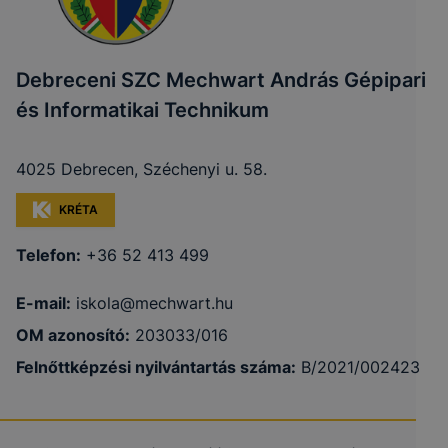
Debreceni SZC Mechwart András Gépipari
és Informatikai Technikum
4025 Debrecen, Széchenyi u. 58.
KRÉTA
Telefon:
+36 52 413 499
E-mail:
iskola@mechwart.hu
OM azonosító:
203033/016
Felnőttképzési nyilvántartás száma:
B/2021/002423