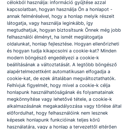
célokból használja: információ gyűjtése azzal
kapcsolatban, hogyan használja Ön a honlapot -
annak felmérésével, hogy a honlap melyik részeit
látogatja, vagy használja leginkább, így
megtudhatjuk, hogyan biztosítsunk Önnek még jobb
Megosztás
felhasználói élményt, ha ismét meglátogatja
oldalunkat, honlap fejlesztése. Hogyan ellenőrizheti
és hogyan tudja kikapcsolni a cookie-kat? Minden
modern böngésző engedélyezi a cookie-k
beállításának a változtatását. A legtöbb böngésző
alapértelmezettként automatikusan elfogadja a
cookie-kat, de ezek általában megváltoztathatók.
Partnereink
Felhívjuk figyelmét, hogy mivel a cookie-k célja
honlapunk használhatóságának és folyamatainak
megkönnyítése vagy lehetővé tétele, a cookie-k
alkalmazásának megakadályozása vagy törlése által
előfordulhat, hogy felhasználóink nem lesznek
képesek honlapunk funkcióinak teljes körű
használatára, vagy a honlap a tervezettől eltérően