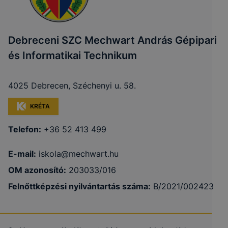
Debreceni SZC Mechwart András Gépipari
és Informatikai Technikum
4025 Debrecen, Széchenyi u. 58.
KRÉTA
Telefon:
+36 52 413 499
E-mail:
iskola@mechwart.hu
OM azonosító:
203033/016
Felnőttképzési nyilvántartás száma:
B/2021/002423