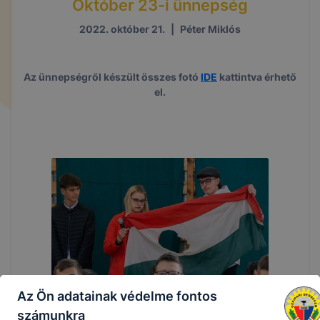
Október 23-i ünnepség
2022. október 21.
|
Péter Miklós
Az ünnepségről készült összes fotó
IDE
kattintva érhető
el.
Az Ön adatainak védelme fontos
számunkra