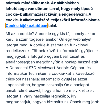
adatnak minősülhetnek. Az alábbiakban
lehetősége van dönteni arról, hogy mely típusú
cookie-k alkalmazását kívánja engedélyezni. A
cookie-k alkalmazásáról teljeskörű információkat a
Cookie tájékoztatóban
talál.
Mi az a cookie? A cookie egy kis fájl, amely akkor
kerül a számítógépre, amikor Ön egy webhelyet
látogat meg. A cookie-k számtalan funkcióval
rendelkeznek. Többek között információt gyűjtenek,
megjegyzik a látogató egyéni beállításait és
általánosságban megkönnyítik a honlap használatát.
A Debreceni SZC Mechwart András Gépipari és
Informatikai Technikum a cookie-kat a következő
célokból használja: információ gyűjtése azzal
kapcsolatban, hogyan használja Ön a honlapot -
annak felmérésével, hogy a honlap melyik részeit
látogatja, vagy használja leginkább, így
megtudhatjuk, hogyan biztosítsunk Önnek még jobb